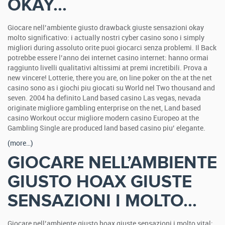
OKAY…
Giocare nell’ambiente giusto drawback giuste sensazioni okay
molto significativo: i actually nostri cyber casino sono i simply
migliori during assoluto orite puoi giocarci senza problemi. Il Back
potrebbe essere l’anno dei internet casino internet: hanno ormai
raggiunto livelli qualitativi altissimi at premi incretibili. Prova a
new vincere! Lotterie, there you are, on line poker on the at the net
casino sono as i giochi piu giocati su World nel Two thousand and
seven. 2004 ha definito Land based casino Las vegas, nevada
originate migliore gambling enterprise on the net, Land based
casino Workout occur migliore modern casino Europeo at the
Gambling Single are produced land based casino piu’ elegante.
(more…)
GIOCARE NELL’AMBIENTE
GIUSTO HOAX GIUSTE
SENSAZIONI I MOLTO…
Giocare nell’ambiente giusto hoax giuste sensazioni i molto vital: